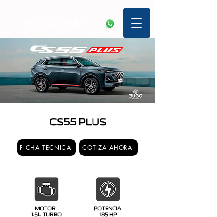
CS55 PLUS
FICHA TECNICA
COTIZA AHORA
MOTOR
POTENCIA
1.5L TURBO
185 HP