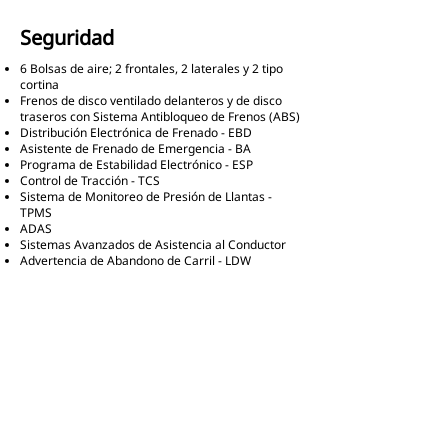
Seguridad
6 Bolsas de aire; 2 frontales, 2 laterales y 2 tipo
cortina
Frenos de disco ventilado delanteros y de disco
traseros con Sistema Antibloqueo de Frenos (ABS)
Distribución Electrónica de Frenado - EBD
Asistente de Frenado de Emergencia - BA
Programa de Estabilidad Electrónico - ESP
Control de Tracción - TCS
Sistema de Monitoreo de Presión de Llantas -
TPMS
ADAS
Sistemas Avanzados de Asistencia al Conductor
Advertencia de Abandono de Carril - LDW
Asistencia de Permanencia de Carril – LKA
Alerta de Colisión Frontal - FCW
Control de Crucero Adaptativo Integrado - IACC
Detector de Punto Ciego – BSD
Frenado de Emergencia Autónomo – AEB
Este vehículo contiene los dispositivos de seguridad
obligatorios de conformidad con la NOM-194-SE-2021